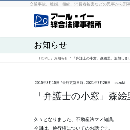
コ
ナ
交通事故、離婚、相続、消費者被害などの民事から刑
ン
ビ
テ
ゲ
ン
ー
ツ
シ
へ
ョ
お知らせ
ス
ン
キ
に
ッ
移
HOME
お知らせ
「弁護士の小窓」森絵里、追加しま
プ
動
2015年3月15日
/ 最終更新日時 :
2021年7月29日
suzuki
「弁護士の小窓」森絵
久々となりました、不動産法マメ知識。
今回は、通行権についてのお話です。